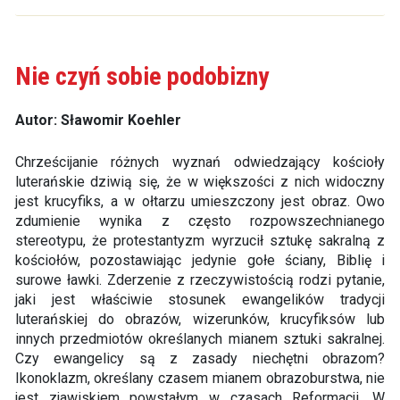
Nie czyń sobie podobizny
Autor: Sławomir Koehler
Chrześcijanie różnych wyznań odwiedzający kościoły
luterańskie dziwią się, że w większości z nich widoczny
jest krucyfiks, a w ołtarzu umieszczony jest obraz. Owo
zdumienie wynika z często rozpowszechnianego
stereotypu, że protestantyzm wyrzucił sztukę sakralną z
kościołów, pozostawiając jedynie gołe ściany, Biblię i
surowe ławki. Zderzenie z rzeczywistością rodzi pytanie,
jaki jest właściwie stosunek ewangelików tradycji
luterańskiej do obrazów, wizerunków, krucyfiksów lub
innych przedmiotów określanych mianem sztuki sakralnej.
Czy ewangelicy są z zasady niechętni obrazom?
Ikonoklazm, określany czasem mianem obrazoburstwa, nie
jest zjawiskiem powstałym w czasach Reformacji. W