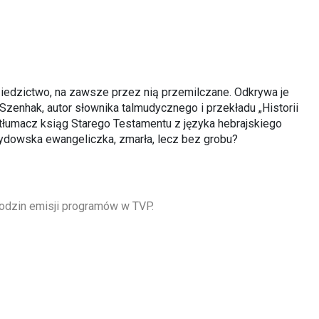
dziedzictwo, na zawsze przez nią przemilczane. Odkrywa je
 Szenhak, autor słownika talmudycznego i przekładu „Historii
to tłumacz ksiąg Starego Testamentu z języka hebrajskiego
 żydowska ewangeliczka, zmarła, lecz bez grobu?
odzin emisji programów w TVP.