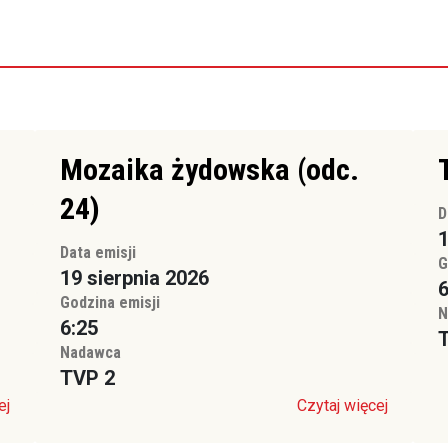
Mozaika żydowska (odc.
24)
D
1
Data emisji
G
19 sierpnia 2026
6
Godzina emisji
N
6:25
Nadawca
TVP 2
ej
Czytaj więcej