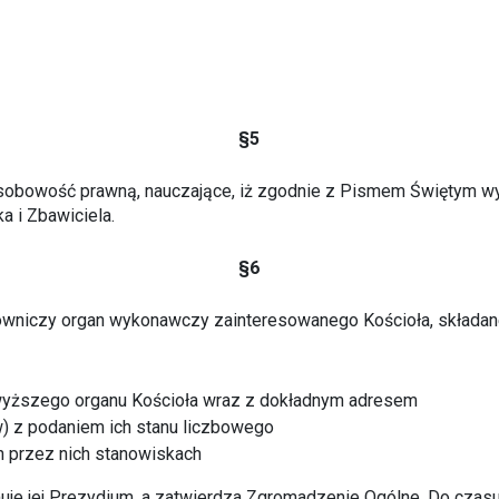
§5
sobowość prawną, nauczające, iż zgodnie z Pismem Świętym wyz
a i Zbawiciela.
§6
erowniczy organ wykonawczy zainteresowanego Kościoła, składa
ajwyższego organu Kościoła wraz z dokładnym adresem
ów) z podaniem ich stanu liczbowego
h przez nich stanowiskach
muje jej Prezydium, a zatwierdza Zgromadzenie Ogólne. Do czasu