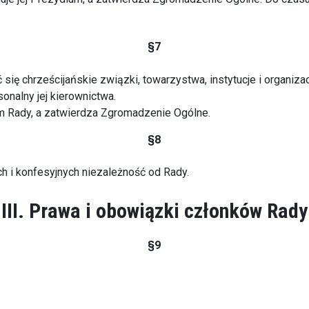
§7
ę chrześcijańskie związki, towarzystwa, instytucje i organiza
sonalny jej kierownictwa.
um Rady, a zatwierdza Zgromadzenie Ogólne.
§8
 i konfesyjnych niezależność od Rady.
III. Prawa i obowiązki członków Rady
§9