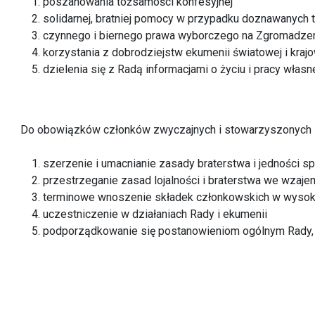
poszanowania tożsamości konfesyjnej
solidarnej, bratniej pomocy w przypadku doznawanych 
czynnego i biernego prawa wyborczego na Zgromadzen
korzystania z dobrodziejstw ekumenii światowej i kraj
dzielenia się z Radą informacjami o życiu i pracy włas
Do obowiązków członków zwyczajnych i stowarzyszonych 
szerzenie i umacnianie zasady braterstwa i jedności 
przestrzeganie zasad lojalności i braterstwa we wzaj
terminowe wnoszenie składek członkowskich w wysoko
uczestniczenie w działaniach Rady i ekumenii
podporządkowanie się postanowieniom ogólnym Rady, 