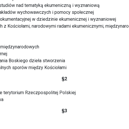
studiów nad tematyką ekumeniczną i wyznaniową
 zakładów wychowawczych i pomocy społecznej
 dokumentacyjnej w dziedzinie ekumenicznej i wyznaniowej
h z Kościołami, narodowymi radami ekumenicznymi, międzynar
ch międzynarodowych
rnej
nia Boskiego dzieła stworzenia
lnych sporów między Kościołami
§2
 terytorium Rzeczpospolitej Polskiej
wa
§3