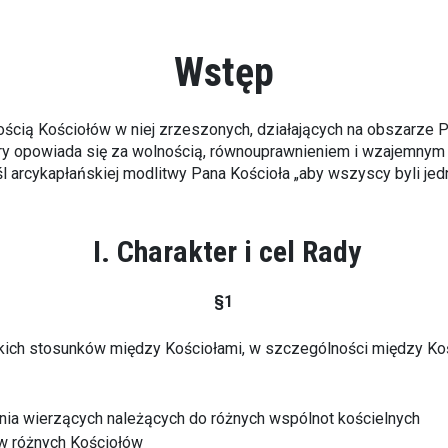
Wstęp
ścią Kościołów w niej zrzeszonych, działających na obszarze P
 który opowiada się za wolnością, równouprawnieniem i wzajemn
śl arcykapłańskiej modlitwy Pana Kościoła „aby wszyscy byli je
I. Charakter i cel Rady
§1
skich stosunków między Kościołami, w szczególności między Koś
ania wierzących należących do różnych wspólnot kościelnych
w różnych Kościołów