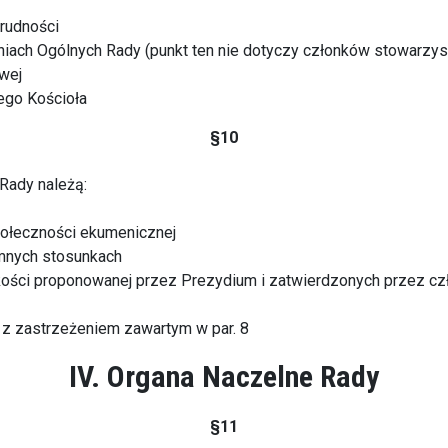
trudności
iach Ogólnych Rady (punkt ten nie dotyczy członków stowarzy
owej
nego Kościoła
§10
Rady należą:
społeczności ekumenicznej
emnych stosunkach
ści proponowanej przez Prezydium i zatwierdzonych przez czł
z zastrzeżeniem zawartym w par. 8
IV. Organa Naczelne Rady
§11