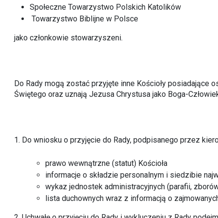
Społeczne Towarzystwo Polskich Katolików
Towarzystwo Biblijne w Polsce
jako członkowie stowarzyszeni.
Do Rady mogą zostać przyjęte inne Kościoły posiadające o
Świętego oraz uznają Jezusa Chrystusa jako Boga-Człowiek
1. Do wniosku o przyjęcie do Rady, podpisanego przez ki
prawo wewnątrzne (statut) Kościoła
informacje o składzie personalnym i siedzibie n
wykaz jednostek administracyjnych (parafii, zbor
lista duchownych wraz z informacją o zajmowanyc
2. Uchwałę o przyjęciu do Rady i wykluczeniu z Rady podej