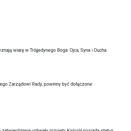
nają wiarę w Trójjedynego Boga: Ojca, Syna i Ducha
nego Zarządowi Rady, powinny być dołączone:
 zatwierdzenia uchwały przyjęty Kościół posiada status