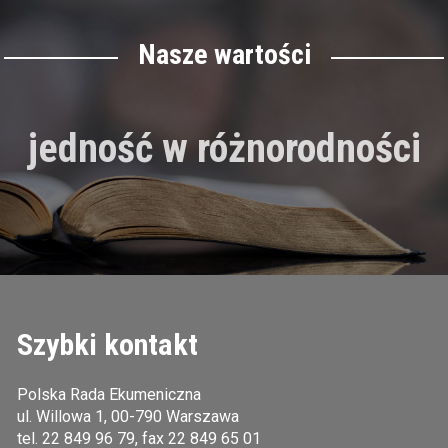
Nasze wartości
jedność w różnorodności
Szybki kontakt
Polska Rada Ekumeniczna
ul. Willowa 1, 00-790 Warszawa
tel.
22 849 96 79
, fax 22 849 65 01