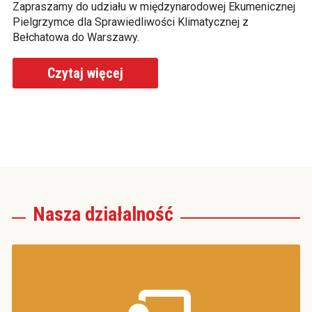
ej
Zapraszamy do udziału w międzynarodowej Ekumenicznej
Za
Pielgrzymce dla Sprawiedliwości Klimatycznej z
Pi
Bełchatowa do Warszawy.
Be
Czytaj więcej
Nasza działalność