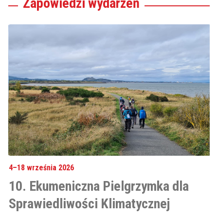
Zapowiedzi wydarzeń
4–18 września 2026
4–
10. Ekumeniczna Pielgrzymka dla
1
Sprawiedliwości Klimatycznej
S