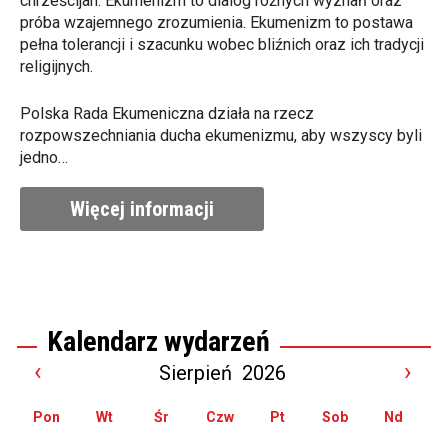
chrześcijan. Ekumenizm to dialog różnych wyznań oraz
próba wzajemnego zrozumienia. Ekumenizm to postawa
pełna tolerancji i szacunku wobec bliźnich oraz ich tradycji
religijnych.
Polska Rada Ekumeniczna działa na rzecz
rozpowszechniania ducha ekumenizmu, aby wszyscy byli
jedno…
Więcej informacji
Kalendarz wydarzeń
‹
›
Sierpień
2026
Pon
Wt
Śr
Czw
Pt
Sob
Nd