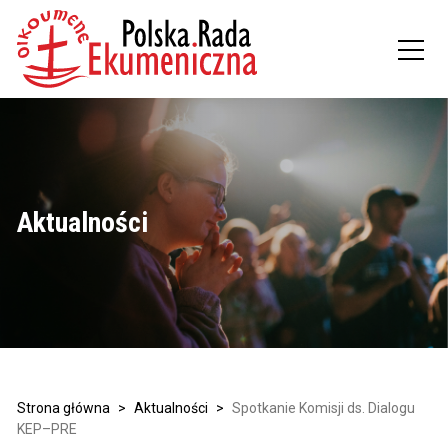
Aktualności
Strona główna
>
Aktualności
>
Spotkanie Komisji ds. Dialogu
KEP–PRE