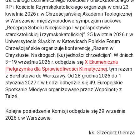
ds. Dialogu Ekumenicznego Kościoła Polskokatolickiego w
RP i Kościoła Rzymskokatolickiego organizuje w dniu 23
kwietnia 2026 r. w Chrześcijańskiej Akademii Teologicznej
w Warszawie, międzynarodowe sympozjum naukowe
„Recepcja Soboru Nicejskiego I w perspektywie
starokatolickiej i rzymskokatolickiej”. 25 kwietnia 2026 r. w
Uniwersytecie Śląskim w Katowicach Polskie Forum
Chrześcijańskie organizuje konferencję „Razem w
Chrystusie. Na drogach (ku) jedności chrześcijan”. W dniach
3–19 września 2026 r. odbędzie się
X Ekumeniczna
Pielgrzymka dla Sprawiedliwości Klimatycznej
, tym razem
z Bełchatowa do Warszawy. Od 28 grudnia 2026 do 1
stycznia 2027 r. w Łodzi odbędzie się 49. Europejskie
Spotkanie Młodych organizowane przez Wspólnotę z
Taizé.
Kolejne posiedzenie Komisji odbędzie się 29 września
2026 r. w Warszawie.
ks. Grzegorz Giemza