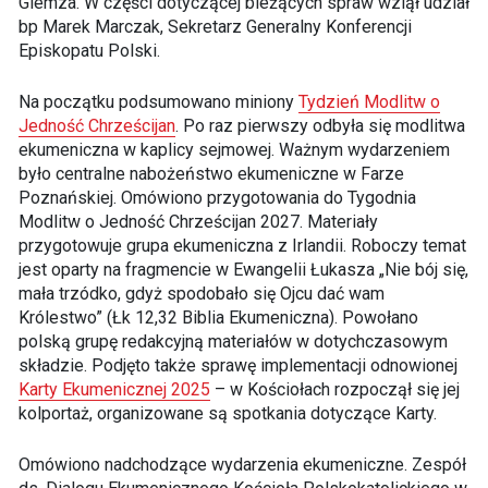
Giemza. W części dotyczącej bieżących spraw wziął udział
bp Marek Marczak, Sekretarz Generalny Konferencji
Episkopatu Polski.
Na początku podsumowano miniony
Tydzień Modlitw o
Jedność Chrześcijan
. Po raz pierwszy odbyła się modlitwa
ekumeniczna w kaplicy sejmowej. Ważnym wydarzeniem
było centralne nabożeństwo ekumeniczne w Farze
Poznańskiej. Omówiono przygotowania do Tygodnia
Modlitw o Jedność Chrześcijan 2027. Materiały
przygotowuje grupa ekumeniczna z Irlandii. Roboczy temat
jest oparty na fragmencie w Ewangelii Łukasza „Nie bój się,
mała trzódko, gdyż spodobało się Ojcu dać wam
Królestwo” (Łk 12,32 Biblia Ekumeniczna). Powołano
polską grupę redakcyjną materiałów w dotychczasowym
składzie. Podjęto także sprawę implementacji odnowionej
Karty Ekumenicznej 2025
– w Kościołach rozpoczął się jej
kolportaż, organizowane są spotkania dotyczące Karty.
Omówiono nadchodzące wydarzenia ekumeniczne. Zespół