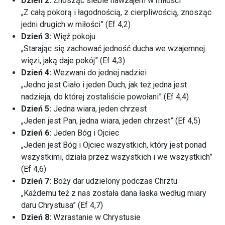
Dzień 2:
Znosząc siebie nawzajem w miłości
„Z całą pokorą i łagodnością, z cierpliwością, znosząc
jedni drugich w miłości” (Ef 4,2)
Dzień 3:
Więź pokoju
„Starając się zachować jedność ducha we wzajemnej
więzi, jaką daje pokój” (Ef 4,3)
Dzień 4:
Wezwani do jednej nadziei
„Jedno jest Ciało i jeden Duch, jak też jedna jest
nadzieja, do której zostaliście powołani” (Ef 4,4)
Dzień 5:
Jedna wiara, jeden chrzest
„Jeden jest Pan, jedna wiara, jeden chrzest” (Ef 4,5)
Dzień 6:
Jeden Bóg i Ojciec
„Jeden jest Bóg i Ojciec wszystkich, który jest ponad
wszystkimi, działa przez wszystkich i we wszystkich”
(Ef 4,6)
Dzień 7:
Boży dar udzielony podczas Chrztu
„Każdemu też z nas została dana łaska według miary
daru Chrystusa” (Ef 4,7)
Dzień 8:
Wzrastanie w Chrystusie