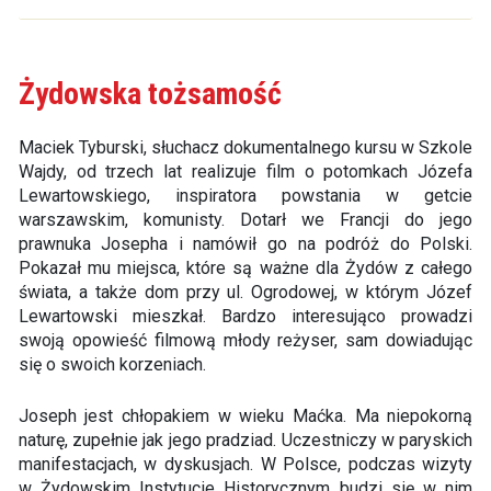
Żydowska tożsamość
Maciek Tyburski, słuchacz dokumentalnego kursu w Szkole
Wajdy, od trzech lat realizuje film o potomkach Józefa
Lewartowskiego, inspiratora powstania w getcie
warszawskim, komunisty. Dotarł we Francji do jego
prawnuka Josepha i namówił go na podróż do Polski.
Pokazał mu miejsca, które są ważne dla Żydów z całego
świata, a także dom przy ul. Ogrodowej, w którym Józef
Lewartowski mieszkał. Bardzo interesująco prowadzi
swoją opowieść filmową młody reżyser, sam dowiadując
się o swoich korzeniach.
Joseph jest chłopakiem w wieku Maćka. Ma niepokorną
naturę, zupełnie jak jego pradziad. Uczestniczy w paryskich
manifestacjach, w dyskusjach. W Polsce, podczas wizyty
w Żydowskim Instytucie Historycznym budzi się w nim