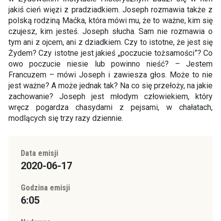
jakiś cień więzi z pradziadkiem. Joseph rozmawia także z
polską rodziną Maćka, która mówi mu, że to ważne, kim się
czujesz, kim jesteś. Joseph słucha. Sam nie rozmawia o
tym ani z ojcem, ani z dziadkiem. Czy to istotne, że jest się
Żydem? Czy istotne jest jakieś „poczucie tożsamości”? Co
owo poczucie niesie lub powinno nieść? – Jestem
Francuzem – mówi Joseph i zawiesza głos. Może to nie
jest ważne? A może jednak tak? Na co się przełoży, na jakie
zachowanie? Joseph jest młodym człowiekiem, który
wręcz pogardza chasydami z pejsami, w chałatach,
modlących się trzy razy dziennie.
Data emisji
2020-06-17
Godzina emisji
6:05