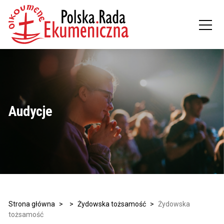
Audycje
Strona główna
>
>
Żydowska tożsamość
>
Żydowska
tożsamość