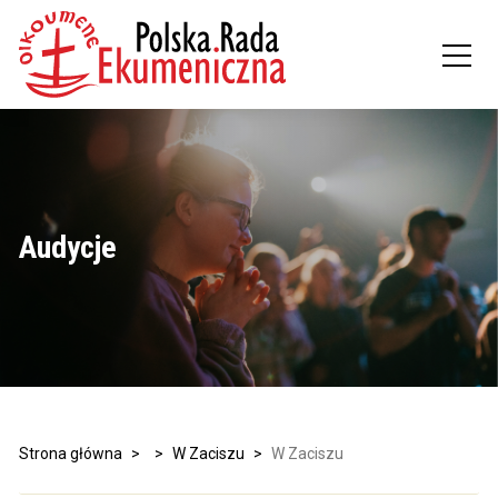
Audycje
Strona główna
>
>
W Zaciszu
>
W Zaciszu