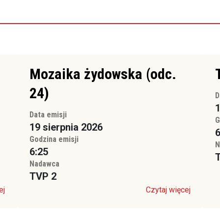
Mozaika żydowska (odc.
24)
D
1
Data emisji
G
19 sierpnia 2026
6
Godzina emisji
N
6:25
Nadawca
TVP 2
ej
Czytaj więcej