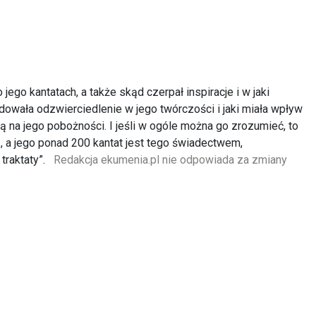
ego kantatach, a także skąd czerpał inspiracje i w jaki
dowała odzwierciedlenie w jego twórczości i jaki miała wpływ
na jego pobożności. I jeśli w ogóle można go zrozumieć, to
ią, a jego ponad 200 kantat jest tego świadectwem,
 traktaty”.
Redakcja ekumenia.pl nie odpowiada za zmiany