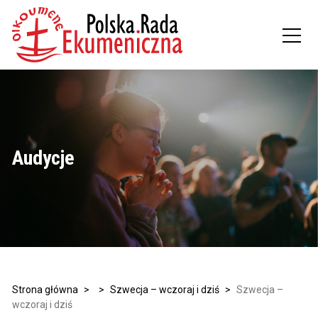
Audycje
Strona główna
>
>
Szwecja – wczoraj i dziś
>
Szwecja –
wczoraj i dziś