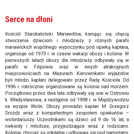
Serce na dłoni
Kościół Starokatolicki Mariawitów, kierując się chęcią
stworzenia dzieciom i młodzieży z różnych parafii
mariawickich wspólnego wypoczynku pod opieką kapłana,
organizuje od 1973 r. w czasie wakacji obozy i kolonie. W
pierwszych latach obozy dla młodzieży odbywały się w
parafii w Filipowie oraz w innych atrakcyjnych
miejscowościach na Mazurach. Kierownikami wyjazdów
byli młodzi kapłani delegowani przez Radę Kościoła. Od
1996 r. rokrocznie organizowane są kolonie nad morzem.
Początkowo przez dwa lata odbywały się one w Ostrowiu
k. Władysławowa, a następnie od 1998 r. w Międzywodziu
na wyspie Wolin. Obozy prowadzi kapłan M. Grzegorz
Dróżdż wraz z kompetentnym zespołem opiekunów –
wolontariuszy. Uczestnikami są dzieci od 9 do 16 lat, a
niekiedy i młodsze, przyjeżdżające wraz z rodzicami.
Kolonie, chociaż są odpłatne i odbywają się pod namiotami,