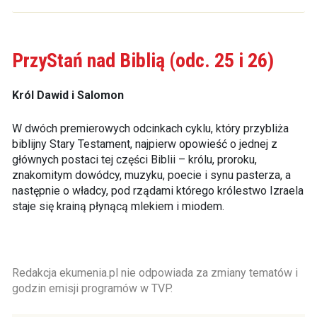
PrzyStań nad Biblią (odc. 25 i 26)
Król Dawid i Salomon
W dwóch premierowych odcinkach cyklu, który przybliża
biblijny Stary Testament, najpierw opowieść o jednej z
głównych postaci tej części Biblii – królu, proroku,
znakomitym dowódcy, muzyku, poecie i synu pasterza, a
następnie o władcy, pod rządami którego królestwo Izraela
staje się krainą płynącą mlekiem i miodem.
Redakcja ekumenia.pl nie odpowiada za zmiany tematów i
godzin emisji programów w TVP.