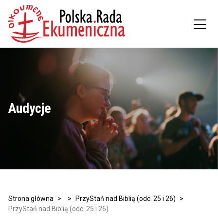
Audycje
Strona główna
>
>
PrzyStań nad Biblią (odc. 25 i 26)
>
PrzyStań nad Biblią (odc. 25 i 26)