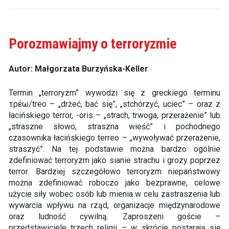
Porozmawiajmy o terroryzmie
Autor: Małgorzata Burzyńska-Keller
Termin „terroryzm” wywodzi się z greckiego terminu
τρέω/treo – „drżeć, bać się”, „stchórzyć, uciec” – oraz z
łacińskiego terror, -oris – „strach, trwoga, przerażenie” lub
„straszne słowo, straszna wieść” i pochodnego
czasownika łacińskiego terreo – „wywoływać przerażenie,
straszyć”. Na tej podstawie można bardzo ogólnie
zdefiniować terroryzm jako sianie strachu i grozy poprzez
terror. Bardziej szczegółowo terroryzm niepaństwowy
można zdefiniować roboczo jako bezprawne, celowe
użycie siły wobec osób lub mienia w celu zastraszenia lub
wywarcia wpływu na rząd, organizacje międzynarodowe
oraz ludność cywilną. Zaproszeni goście –
przedstawiciele trzech religii – w skrócie postarają się