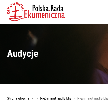
Audycje
Strona główna
>
>
Pięć minut nad Biblią
>
Pięć minut nad Bibli