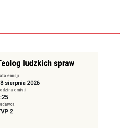
Teolog ludzkich spraw
ata emisji
8 sierpnia 2026
odzina emisji
:25
adawca
TVP 2