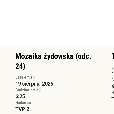
Mozaika żydowska (odc.
24)
D
1
Data emisji
G
19 sierpnia 2026
6
Godzina emisji
N
6:25
Nadawca
TVP 2