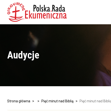
Audycje
Strona główna
>
>
Pięć minut nad Biblią
>
Pięć minut nad Bibli