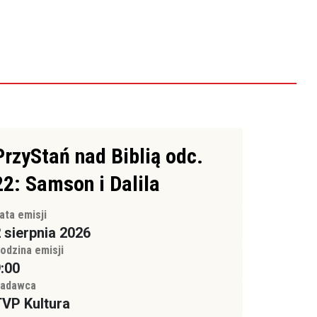
PrzyStań nad Biblią odc.
22: Samson i Dalila
ata emisji
 sierpnia 2026
odzina emisji
:00
adawca
VP Kultura