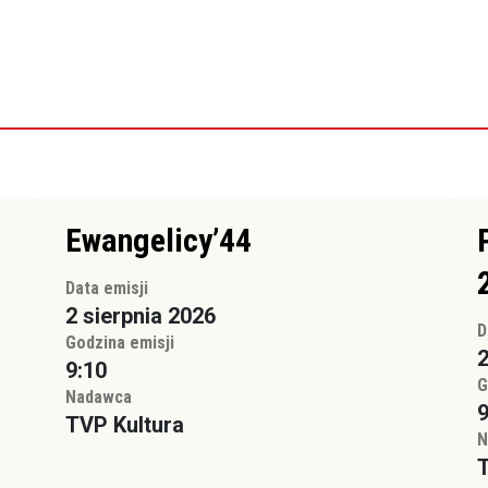
Ewangelicy’44
Data emisji
2 sierpnia 2026
D
Godzina emisji
2
9:10
G
Nadawca
9
TVP Kultura
N
T