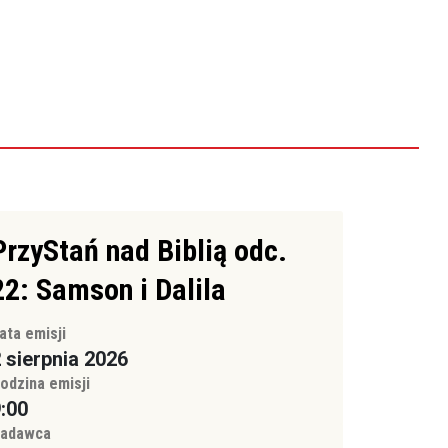
PrzyStań nad Biblią odc.
22: Samson i Dalila
ata emisji
 sierpnia 2026
odzina emisji
:00
adawca