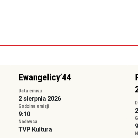
Ewangelicy’44
Data emisji
2 sierpnia 2026
D
Godzina emisji
2
9:10
G
Nadawca
9
TVP Kultura
N