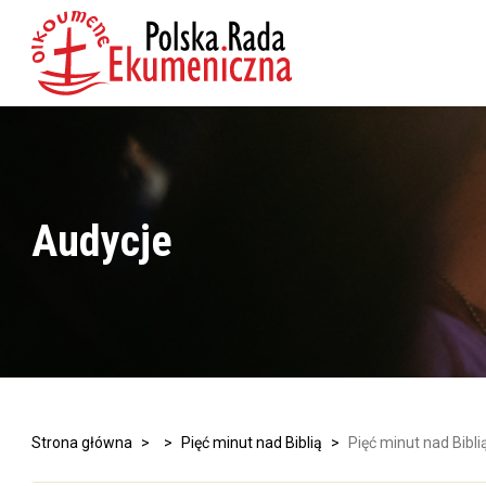
Audycje
Strona główna
>
>
Pięć minut nad Biblią
>
Pięć minut nad Bibli