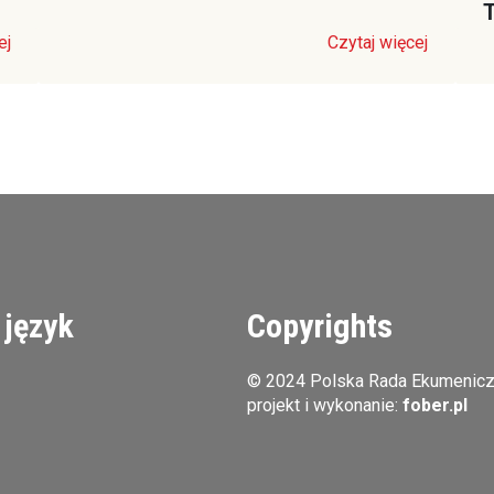
T
ej
Czytaj więcej
 język
Copyrights
© 2024 Polska Rada Ekumenic
projekt i wykonanie:
fober.pl