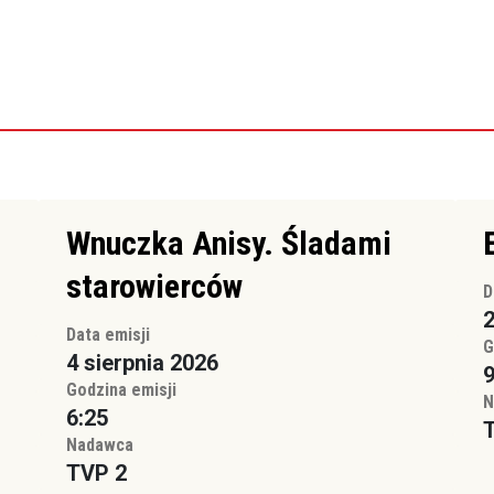
Wnuczka Anisy. Śladami
starowierców
D
2
Data emisji
G
4 sierpnia 2026
9
Godzina emisji
N
6:25
T
Nadawca
TVP 2