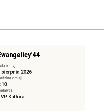
Ewangelicy’44
ata emisji
 sierpnia 2026
odzina emisji
:10
adawca
VP Kultura