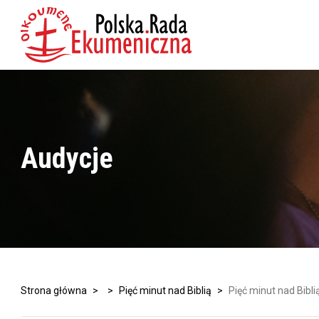
Audycje
Strona główna
>
>
Pięć minut nad Biblią
>
Pięć minut nad Bibli