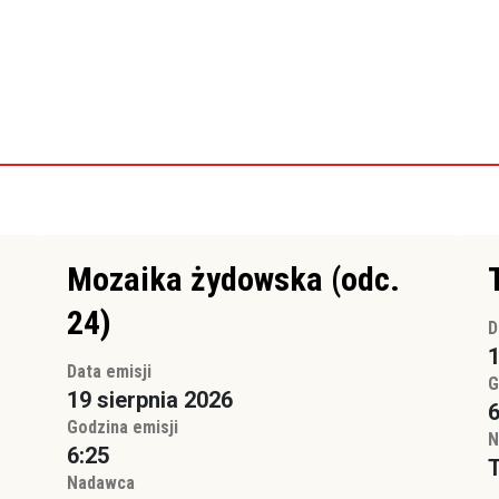
Mozaika żydowska (odc.
24)
D
1
Data emisji
G
19 sierpnia 2026
6
Godzina emisji
N
6:25
Nadawca