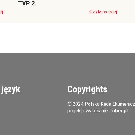
TVP 2
ej
Czytaj więcej
 język
Copyrights
© 2024 Polska Rada Ekumenic
projekt i wykonanie:
fober.pl