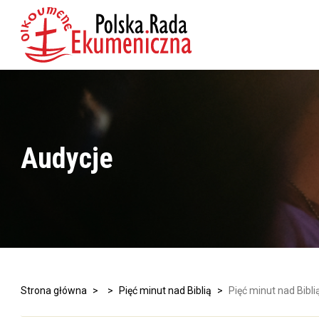
Audycje
Strona główna
>
>
Pięć minut nad Biblią
>
Pięć minut nad Bibli