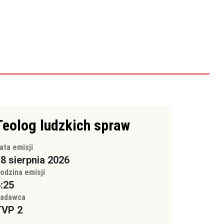
Teolog ludzkich spraw
ata emisji
8 sierpnia 2026
odzina emisji
:25
adawca
TVP 2