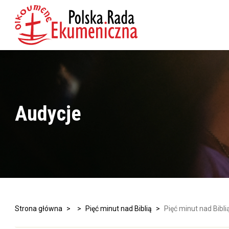
Audycje
Strona główna
>
>
Pięć minut nad Biblią
>
Pięć minut nad Bibli