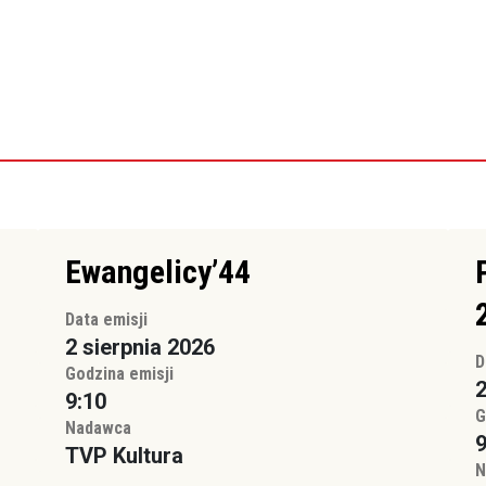
Ewangelicy’44
Data emisji
2 sierpnia 2026
D
Godzina emisji
2
9:10
G
Nadawca
9
TVP Kultura
N