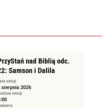
PrzyStań nad Biblią odc.
22: Samson i Dalila
ata emisji
 sierpnia 2026
odzina emisji
:00
adawca