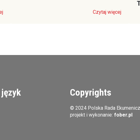
T
ej
Czytaj więcej
 język
Copyrights
© 2024 Polska Rada Ekumenic
projekt i wykonanie:
fober.pl