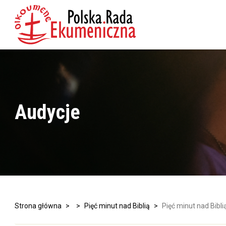
Audycje
Strona główna
>
>
Pięć minut nad Biblią
>
Pięć minut nad Bibli