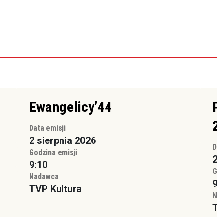
Ewangelicy’44
Data emisji
2 sierpnia 2026
D
Godzina emisji
2
9:10
G
Nadawca
9
TVP Kultura
N
T