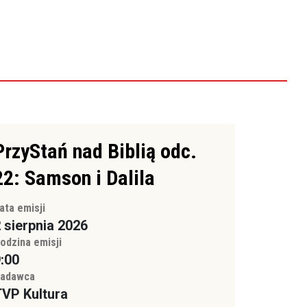
PrzyStań nad Biblią odc.
22: Samson i Dalila
ata emisji
 sierpnia 2026
odzina emisji
:00
adawca
VP Kultura