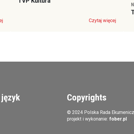
TVP Kultura
N
T
ej
Czytaj więcej
 język
Copyrights
© 2024 Polska Rada Ekumenic
projekt i wykonanie:
fober.pl