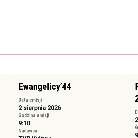
Ewangelicy’44
Data emisji
2 sierpnia 2026
D
Godzina emisji
2
9:10
G
Nadawca
9