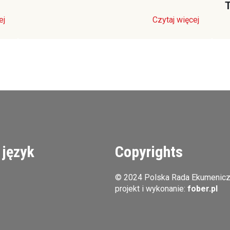
T
ej
Czytaj więcej
 język
Copyrights
© 2024 Polska Rada Ekumenic
projekt i wykonanie:
fober.pl