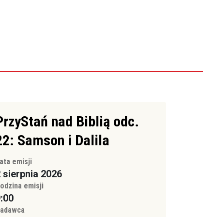
PrzyStań nad Biblią odc.
22: Samson i Dalila
ata emisji
 sierpnia 2026
odzina emisji
:00
adawca