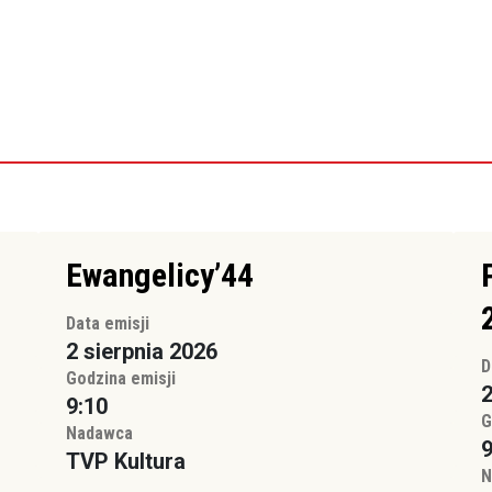
Ewangelicy’44
Data emisji
2 sierpnia 2026
D
Godzina emisji
2
9:10
G
Nadawca
9
TVP Kultura
N