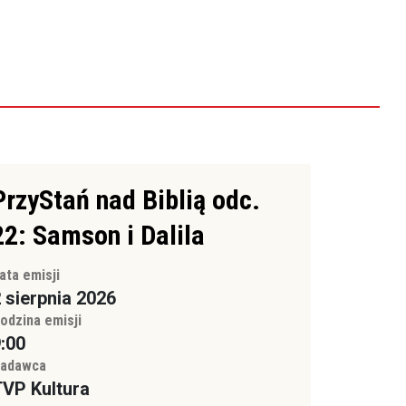
PrzyStań nad Biblią odc.
22: Samson i Dalila
ata emisji
 sierpnia 2026
odzina emisji
:00
adawca
VP Kultura