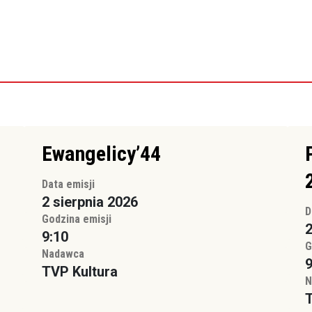
Ewangelicy’44
Data emisji
2 sierpnia 2026
D
Godzina emisji
2
9:10
G
Nadawca
9
TVP Kultura
N
T