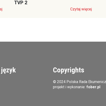
TVP 2
ej
Czytaj więcej
 język
Copyrights
© 2024 Polska Rada Ekumenic
projekt i wykonanie:
fober.pl