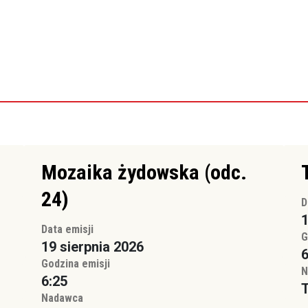
Mozaika żydowska (odc.
24)
D
1
Data emisji
G
19 sierpnia 2026
6
Godzina emisji
N
6:25
Nadawca