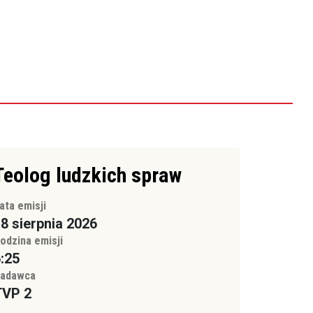
Teolog ludzkich spraw
ata emisji
8 sierpnia 2026
odzina emisji
:25
adawca
TVP 2