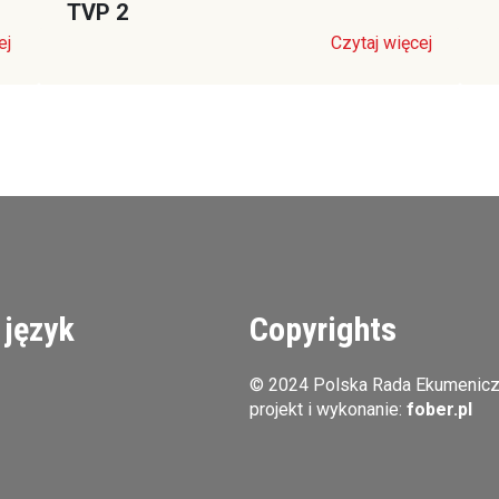
TVP 2
ej
Czytaj więcej
 język
Copyrights
© 2024 Polska Rada Ekumenic
projekt i wykonanie:
fober.pl