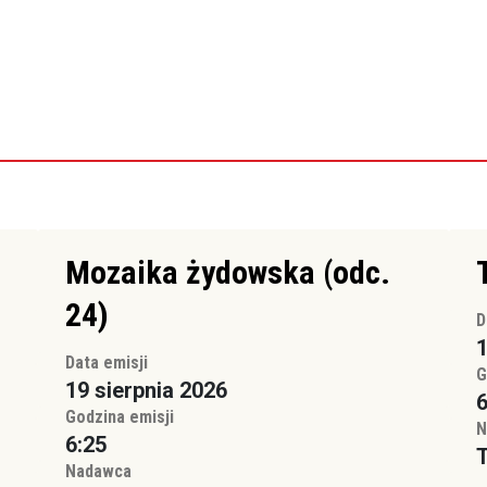
Mozaika żydowska (odc.
24)
D
1
Data emisji
G
19 sierpnia 2026
6
Godzina emisji
N
6:25
Nadawca