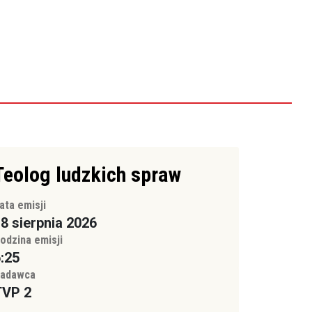
Teolog ludzkich spraw
ata emisji
8 sierpnia 2026
odzina emisji
:25
adawca
TVP 2