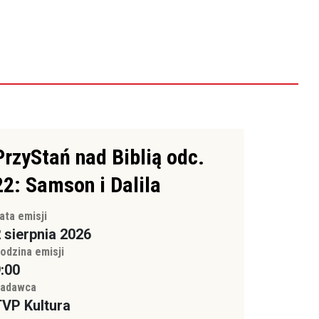
PrzyStań nad Biblią odc.
22: Samson i Dalila
ata emisji
 sierpnia 2026
odzina emisji
:00
adawca
VP Kultura