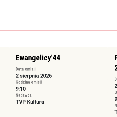
Ewangelicy’44
Data emisji
2 sierpnia 2026
D
Godzina emisji
2
9:10
G
Nadawca
9
TVP Kultura
N
T