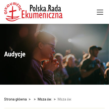
Audycje
Strona główna
>
>
Msza św.
>
Msza św.