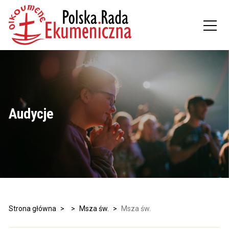
Audycje
Strona główna
>
>
Msza św.
>
Msza św.