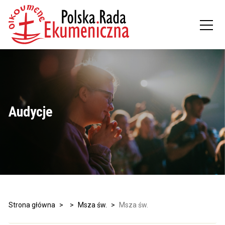
Audycje
Strona główna
>
>
Msza św.
>
Msza św.