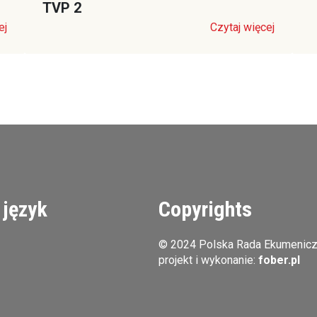
TVP 2
ej
Czytaj więcej
 język
Copyrights
© 2024 Polska Rada Ekumenic
projekt i wykonanie:
fober.pl