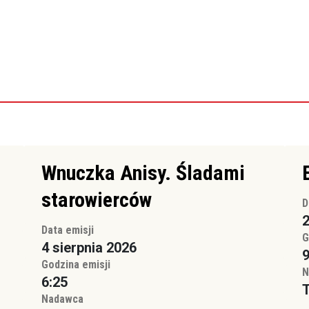
Wnuczka Anisy. Śladami
starowierców
D
2
Data emisji
G
4 sierpnia 2026
9
Godzina emisji
N
6:25
T
Nadawca