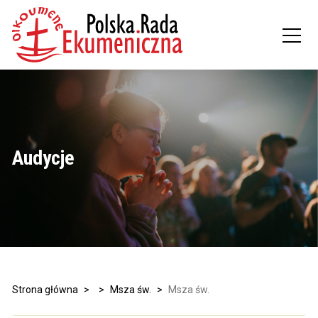
Audycje
Strona główna
>
>
Msza św.
>
Msza św.