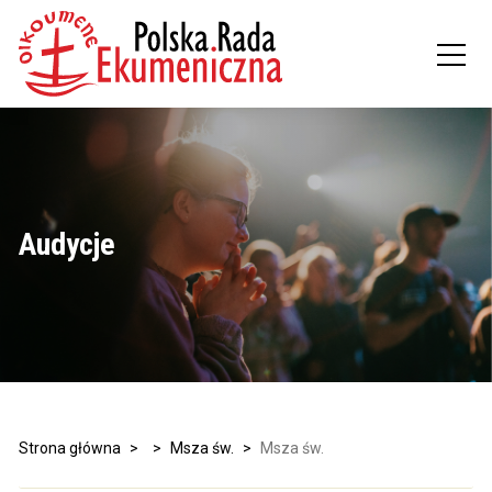
Audycje
Strona główna
>
>
Msza św.
>
Msza św.