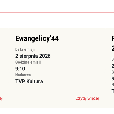
Ewangelicy’44
Data emisji
2 sierpnia 2026
D
Godzina emisji
2
9:10
G
Nadawca
9
TVP Kultura
N
T
ej
Czytaj więcej