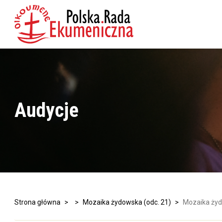
Audycje
Strona główna
>
>
Mozaika żydowska (odc. 21)
>
Mozaika żyd