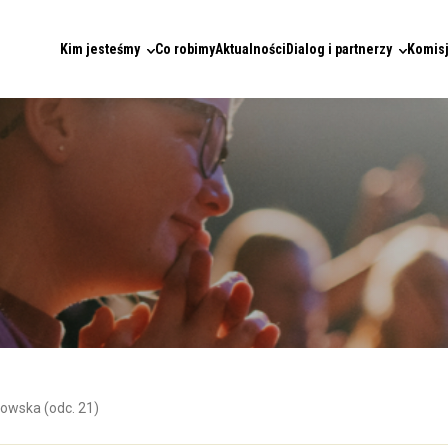
Kim jesteśmy
Co robimy
Aktualności
Dialog i partnerzy
Komisj
owska (odc. 21)