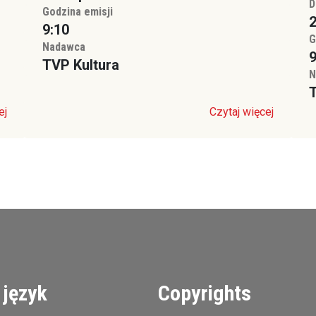
D
Godzina emisji
2
9:10
G
Nadawca
9
TVP Kultura
N
T
ej
Czytaj więcej
 język
Copyrights