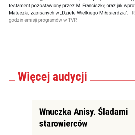
testament pozostawiony przez M. Franciszkę oraz jak wprow
Mateczki, zapisanych w „Dziele Wielkiego Miłosierdzia”.
R
godzin emisji programów w TVP.
Więcej
audycji
Wnuczka Anisy. Śladami
starowierców