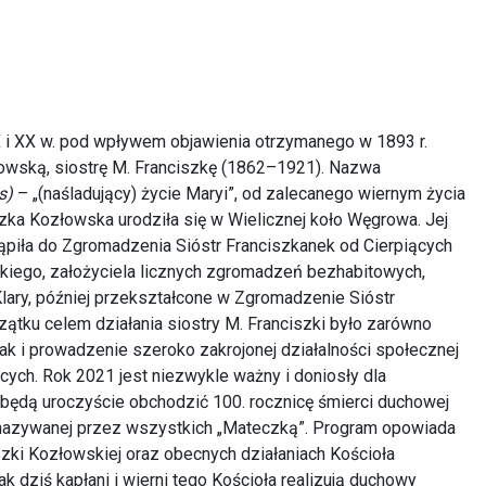
X i XX w. pod wpływem objawienia otrzymanego w 1893 r.
owską, siostrę M. Franciszkę (1862–1921). Nazwa
s)
– „(naśladujący) życie Maryi”, od zalecanego wiernym życia
szka Kozłowska urodziła się w Wielicznej koło Węgrowa. Jej
ąpiła do Zgromadzenia Sióstr Franciszkanek od Cierpiących
skiego, założyciela licznych zgromadzeń bezhabitowych,
lary, później przekształcone w Zgromadzenie Sióstr
zątku celem działania siostry M. Franciszki było zarówno
jak i prowadzenie szeroko zakrojonej działalności społecznej
ących. Rok 2021 jest niezwykle ważny i doniosły dla
a będą uroczyście obchodzić 100. rocznicę śmierci duchowej
– nazywanej przez wszystkich „Mateczką”. Program opowiada
ciszki Kozłowskiej oraz obecnych działaniach Kościoła
ak dziś kapłani i wierni tego Kościoła realizują duchowy