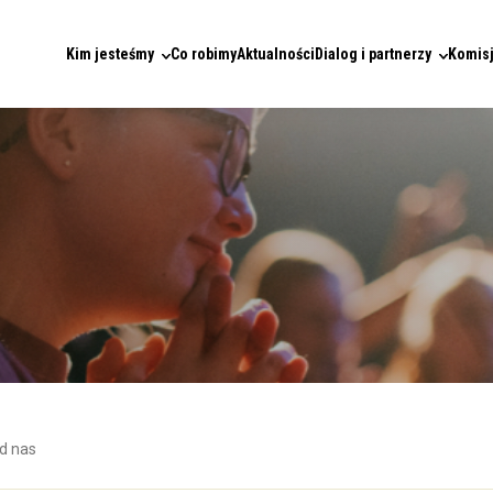
Kim jesteśmy
Co robimy
Aktualności
Dialog i partnerzy
Komisj
d nas