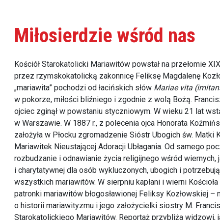
Miłosierdzie wśród nas
Kościół Starokatolicki Mariawitów powstał na przełomie XI
przez rzymskokatolicką zakonnicę Feliksę Magdalenę Kozł
„mariawita” pochodzi od łacińskich słów
Mariae vita
(imitan
w pokorze, miłości bliźniego i zgodnie z wolą Bożą. Franci
ojciec zginął w powstaniu styczniowym. W wieku 21 lat wst
w Warszawie. W 1887 r., z polecenia ojca Honorata Koźmiń
założyła w Płocku zgromadzenie Sióstr Ubogich św. Matki K
Mariawitek Nieustającej Adoracji Ubłagania. Od samego poc
rozbudzanie i odnawianie życia religijnego wśród wiernych, 
i charytatywnej dla osób wykluczonych, ubogich i potrzebuj
wszystkich mariawitów. W sierpniu kapłani i wierni Kościoł
patronki mariawitów błogosławionej Feliksy Kozłowskiej 
o historii mariawityzmu i jego założycielki siostry M. Fran
Starokatolickiego Mariawitów. Reportaż przybliża widzowi, j