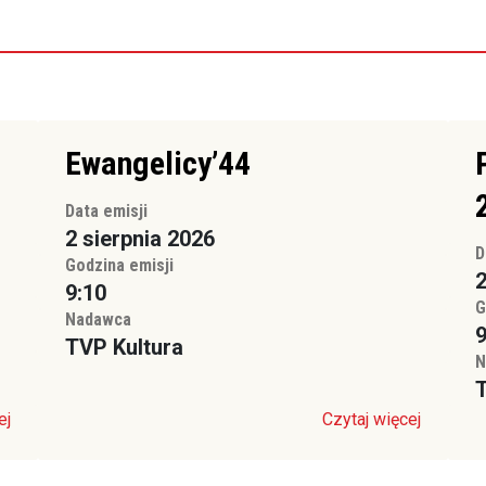
Ewangelicy’44
Data emisji
2 sierpnia 2026
D
Godzina emisji
2
9:10
G
Nadawca
9
TVP Kultura
N
T
ej
Czytaj więcej