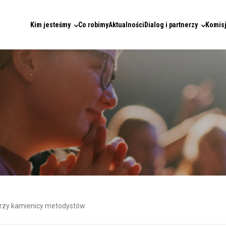
Kim jesteśmy
Co robimy
Aktualności
Dialog i partnerzy
Komisj
rzy kamienicy metodystów