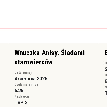
Wnuczka Anisy. Śladami
starowierców
D
2
Data emisji
G
4 sierpnia 2026
9
Godzina emisji
N
6:25
T
Nadawca
TVP 2