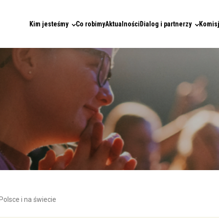
Kim jesteśmy
Co robimy
Aktualności
Dialog i partnerzy
Komisj
Polsce i na świecie