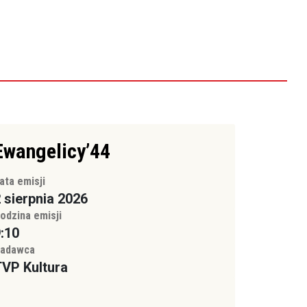
Ewangelicy’44
ata emisji
 sierpnia 2026
odzina emisji
:10
adawca
VP Kultura