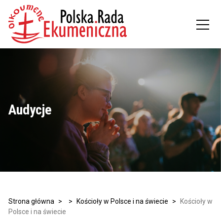
Audycje
Strona główna
>
>
Kościoły w Polsce i na świecie
>
Kościoły w
Polsce i na świecie