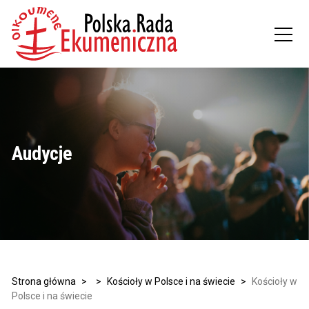
Audycje
Strona główna
>
>
Kościoły w Polsce i na świecie
>
Kościoły w
Polsce i na świecie