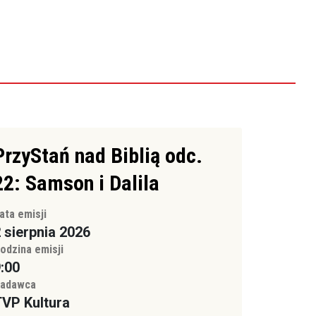
PrzyStań nad Biblią odc.
22: Samson i Dalila
ata emisji
 sierpnia 2026
odzina emisji
:00
adawca
VP Kultura