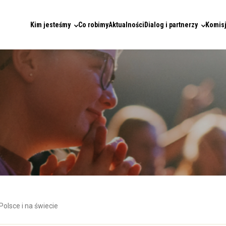
Kim jesteśmy
Co robimy
Aktualności
Dialog i partnerzy
Komisj
Polsce i na świecie