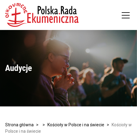
Audycje
Strona główna
>
>
Kościoły w Polsce i na świecie
>
Kościoły w
Polsce i na świecie