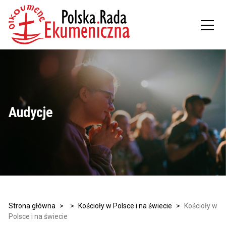
Audycje
Strona główna
>
>
Kościoły w Polsce i na świecie
>
Kościoły w
Polsce i na świecie