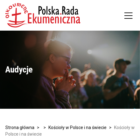
Audycje
Strona główna
>
>
Kościoły w Polsce i na świecie
>
Kościoły w
Polsce i na świecie