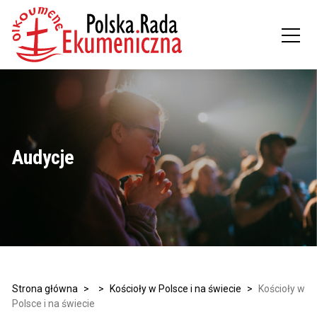
Audycje
Strona główna
>
>
Kościoły w Polsce i na świecie
>
Kościoły w
Polsce i na świecie