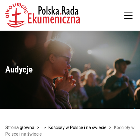
Audycje
Strona główna
>
>
Kościoły w Polsce i na świecie
>
Kościoły w
Polsce i na świecie