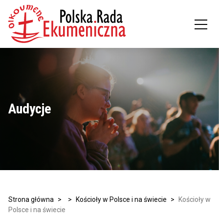
Audycje
Strona główna
>
>
Kościoły w Polsce i na świecie
>
Kościoły w
Polsce i na świecie