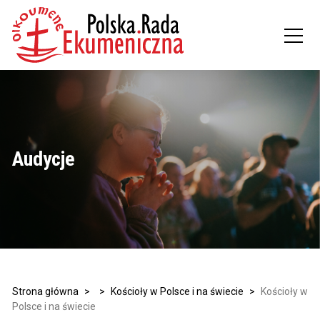
Audycje
Strona główna
>
>
Kościoły w Polsce i na świecie
>
Kościoły w
Polsce i na świecie