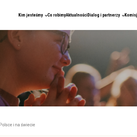
Kim jesteśmy
Co robimy
Aktualności
Dialog i partnerzy
Komisj
Polsce i na świecie