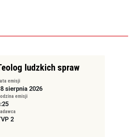
Teolog ludzkich spraw
ata emisji
8 sierpnia 2026
odzina emisji
:25
adawca
TVP 2