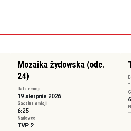
Mozaika żydowska (odc.
24)
D
1
Data emisji
G
19 sierpnia 2026
6
Godzina emisji
N
6:25
Nadawca
TVP 2