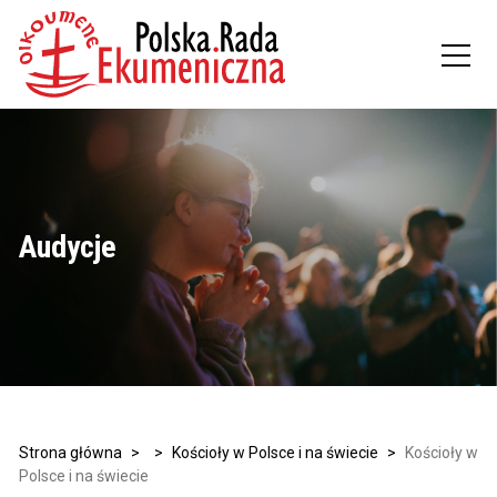
Audycje
Strona główna
>
>
Kościoły w Polsce i na świecie
>
Kościoły w
Polsce i na świecie