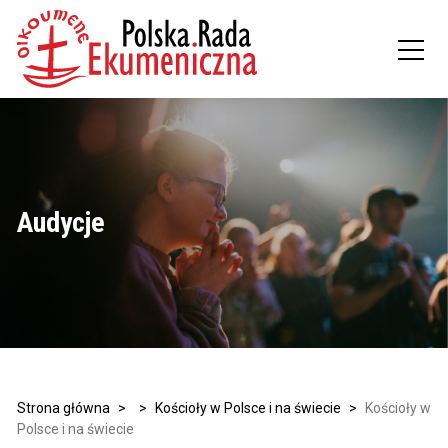
Audycje
Strona główna
>
>
Kościoły w Polsce i na świecie
>
Kościoły w
Polsce i na świecie