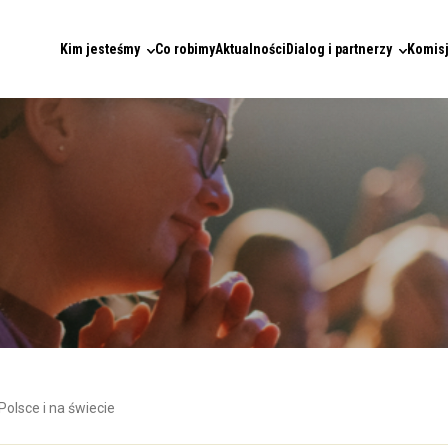
Kim jesteśmy
Co robimy
Aktualności
Dialog i partnerzy
Komisj
Polsce i na świecie