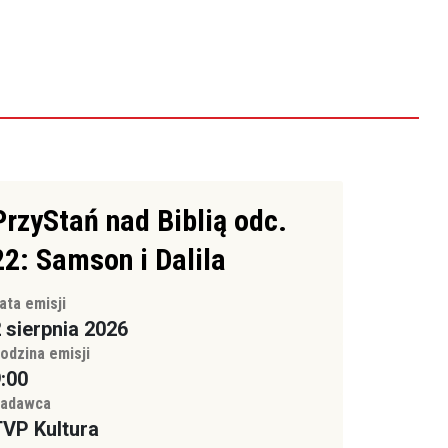
PrzyStań nad Biblią odc.
22: Samson i Dalila
ata emisji
 sierpnia 2026
odzina emisji
:00
adawca
VP Kultura