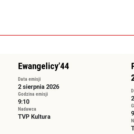
Ewangelicy’44
Data emisji
2 sierpnia 2026
D
Godzina emisji
2
9:10
G
Nadawca
9
TVP Kultura
N
T